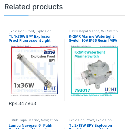
Related products
Explosion Proof
,
Explosion
Listrik Kapal Marine
,
WT Switch
Proof
,
Explosion Proof
,
TL 1x36W BPY Explosion
K-2MR Marine Watertight
Fluorescent Light
,
Lampu TL
Proof Fluorescent Light
Switch 10A IP56 Resin IMPA
Fluorescent
,
Listrik Kapal
Marine
,
Penerangan
Fitting Lamp EEW HRLM
793017
Rp
4.347.863
Listrik Kapal Marine
,
Navigation
Explosion Proof
,
Explosion
Light
Proof
,
Explosion Proof
,
Lampu Navigasi 6″ Putih
TL 2x18W BPY Explosion
Fluorescent Light
,
Lampu TL