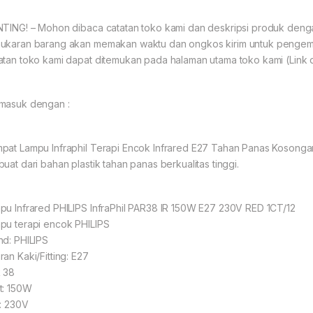
NTING! – Mohon dibaca catatan toko kami dan deskripsi produk den
ukaran barang akan memakan waktu dan ongkos kirim untuk pengemb
atan toko kami dapat ditemukan pada halaman utama toko kami (Link di
masuk dengan :
pat Lampu Infraphil Terapi Encok Infrared E27 Tahan Panas Kosong
buat dari bahan plastik tahan panas berkualitas tinggi.
pu Infrared PHILIPS InfraPhil PAR38 IR 150W E27 230V RED 1CT/12
pu terapi encok PHILIPS
nd: PHILIPS
ran Kaki/Fitting: E27
 38
t: 150W
t: 230V