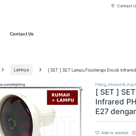
Contact U
Contact Us
Lainnya
[ SET ] SET Lampu Fisioterapi Encok Infrar
Fitting
,
Infrared IR
,
Kap 
[ SET ] SET
Infrared P
E27 denga
Add to wishlist