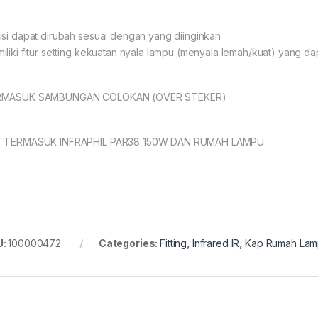
isi dapat dirubah sesuai dengan yang diinginkan
iliki fitur setting kekuatan nyala lampu (menyala lemah/kuat) yang dapa
RMASUK SAMBUNGAN COLOKAN (OVER STEKER)
 TERMASUK INFRAPHIL PAR38 150W DAN RUMAH LAMPU
U:
100000472
Categories:
Fitting
,
Infrared IR
,
Kap Rumah La