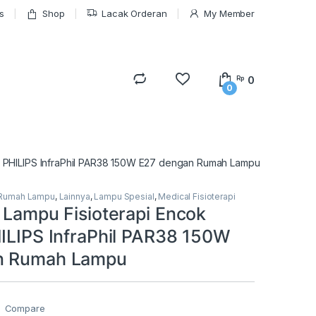
s
Shop
Lacak Orderan
My Member
0
Rp
0
ed PHILIPS InfraPhil PAR38 150W E27 dengan Rumah Lampu
Rumah Lampu
,
Lainnya
,
Lampu Spesial
,
Medical Fisioterapi
 Lampu Fisioterapi Encok
HILIPS InfraPhil PAR38 150W
n Rumah Lampu
Compare