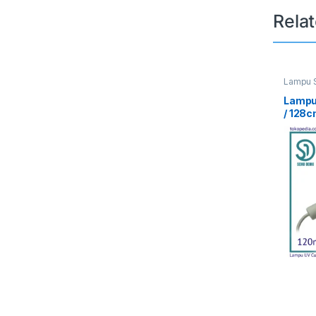
Rela
Lampu S
UV Curi
Lampu
/ 128