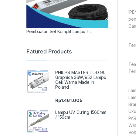
!PE
pen
Cat
Pembuatan Set Komplit Lampu TL
Ter
Fatured Products
Tem
Ter
PHILIPS MASTER TL-D 90
Graphica 36W/952 Lampu
Cek Warna Made in
Poland
Lam
Lam
Rp
1.461.005
Bra
Uku
Lampu UV Curing 1560mm
/ 156cm
PAR
Wat
Vol