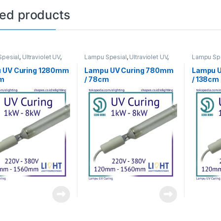
ted products
pesial
,
Ultraviolet UV
,
Lampu Spesial
,
Ultraviolet UV
,
Lampu Spe
ng
UV Curing
UV Curing
 UV Curing 1280mm
Lampu UV Curing 780mm
Lampu 
cm
/ 78cm
/ 138cm