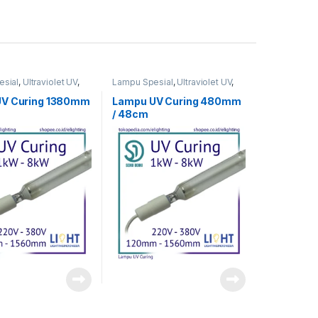
sial
,
Ultraviolet UV
,
Lampu Spesial
,
Ultraviolet UV
,
UV Curing
UV Curing 1380mm
Lampu UV Curing 480mm
/ 48cm