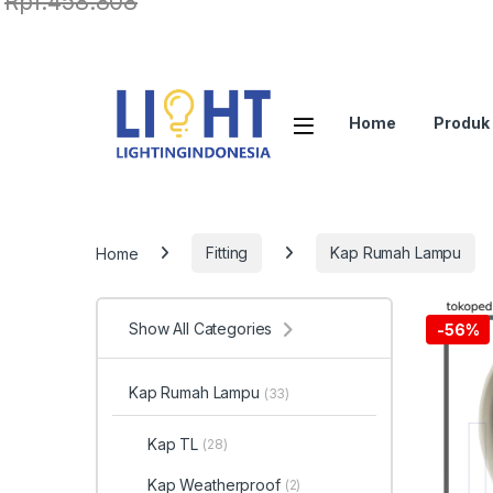
Rp
1.458.808
Home
Produk
Home
Fitting
Kap Rumah Lampu
Show All Categories
-
56%
Kap Rumah Lampu
(33)
Kap TL
(28)
Kap Weatherproof
(2)