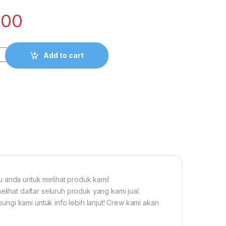
000
Fisioterapi Encok Infrared PHILIPS InfraPhil PAR38 150W E27 
Add to cart
u anda untuk melihat produk kami!
elihat daftar seluruh produk yang kami jual.
ngi kami untuk info lebih lanjut! Crew kami akan