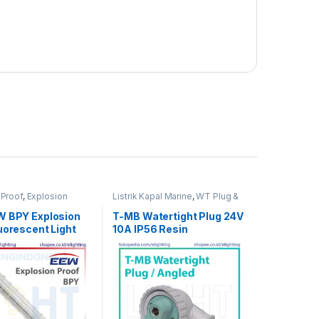
 Proof
,
Explosion
Listrik Kapal Marine
,
WT Plug &
losion Proof
,
Receptacle Socket
t Light
,
Lampu TL
W BPY Explosion
T-MB Watertight Plug 24V
nt
,
Listrik Kapal
uorescent Light
10A IP56 Resin
nerangan
 Lamp EEW HRLM