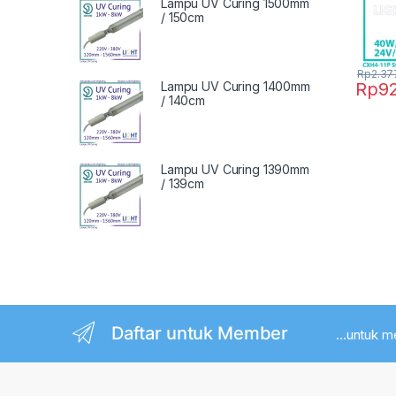
Lampu UV Curing 1500mm
/ 150cm
Rp
2.37
Rp
9
Lampu UV Curing 1400mm
/ 140cm
Lampu UV Curing 1390mm
/ 139cm
Daftar untuk Member
...untuk 