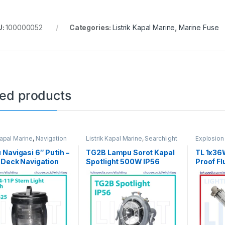
U:
100000052
Categories:
Listrik Kapal Marine
,
Marine Fuse
ted products
Kapal Marine
,
Navigation
Listrik Kapal Marine
,
Searchlight
Explosion
& Spotlight
Proof
,
Exp
Fluorescen
Navigasi 6″ Putih –
TG2B Lampu Sorot Kapal
TL 1x36
Fluoresce
 Deck Navigation
Spotlight 500W IP56
Proof Fl
Marine
,
Pe
Stern Light CXH4-
E39/E40
Fitting