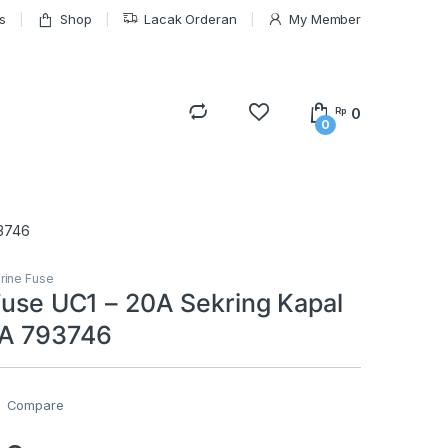
s
Shop
Lacak Orderan
My Member
0
Rp
0
93746
rine Fuse
 Fuse UC1 – 20A Sekring Kapal
PA 793746
Compare