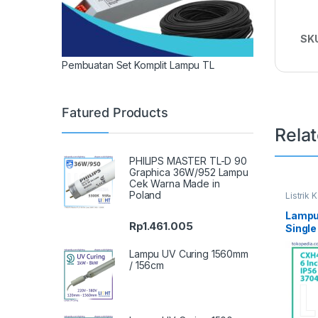
SK
Pembuatan Set Komplit Lampu TL
Fatured Products
Rela
PHILIPS MASTER TL-D 90
Graphica 36W/952 Lampu
Cek Warna Made in
Poland
Listrik 
Light
Lampu 
Rp
1.461.005
Single
Light 
11P
Lampu UV Curing 1560mm
/ 156cm