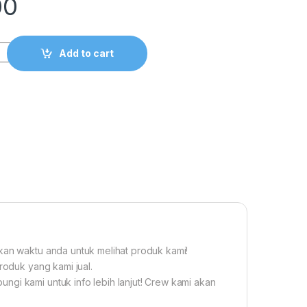
00
1 – 20A Sekring Kapal Marine IMPA 793746 quantity
Add to cart
gkan waktu anda untuk melihat produk kami!
roduk yang kami jual.
ngi kami untuk info lebih lanjut! Crew kami akan