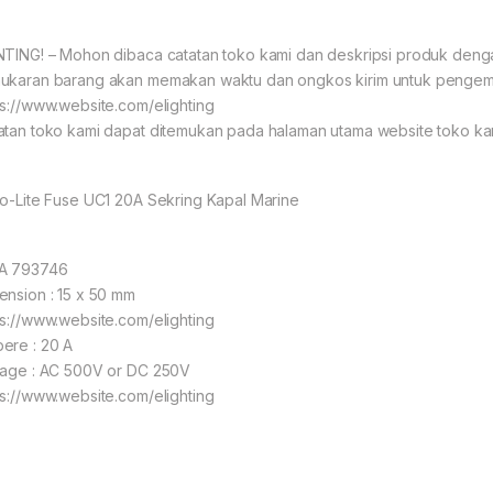
NTING! – Mohon dibaca catatan toko kami dan deskripsi produk den
ukaran barang akan memakan waktu dan ongkos kirim untuk pengemb
ps://www.website.com/elighting
atan toko kami dapat ditemukan pada halaman utama website toko ka
lo-Lite Fuse UC1 20A Sekring Kapal Marine
A 793746
ension : 15 x 50 mm
ps://www.website.com/elighting
ere : 20 A
tage : AC 500V or DC 250V
ps://www.website.com/elighting