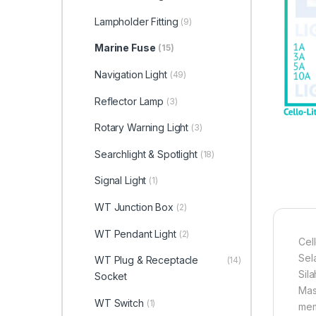
Lampholder Fitting
(9)
Marine Fuse
(15)
Navigation Light
(49)
Reflector Lamp
(3)
Rotary Warning Light
(3)
Searchlight & Spotlight
(18)
Signal Light
(1)
WT Junction Box
(2)
WT Pendant Light
(2)
Cel
Sel
WT Plug & Receptacle
(14)
Sil
Socket
Mas
WT Switch
(1)
mem