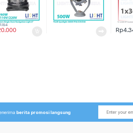
7.154
20.000
Rp
4.3
menerima
berita promosi langsung