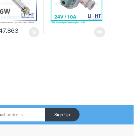
47.863
Sign Up