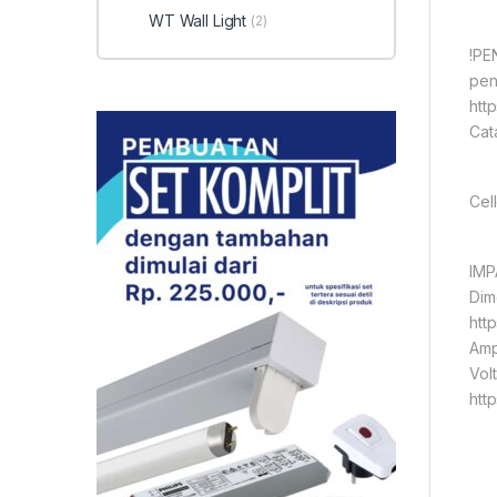
WT Wall Light
(2)
!PE
pen
htt
Cat
Cel
IMP
Dim
htt
Amp
Vol
htt