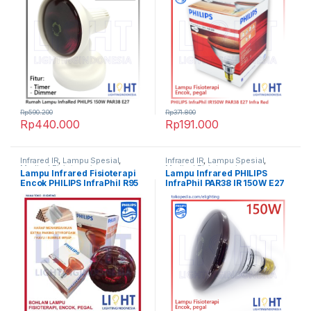
Rp
590.200
Rp
371.800
Rp
440.000
Rp
191.000
Infrared IR
,
Lampu Spesial
,
Infrared IR
,
Lampu Spesial
,
Medical Fisioterapi
Medical Fisioterapi
Lampu Infrared Fisioterapi
Lampu Infrared PHILIPS
Encok PHILIPS InfraPhil R95
InfraPhil PAR38 IR 150W E27
100W E27 220V
230V RED 1CT/12