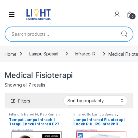
0
Search for:
Home
Lampu Spesial
Infrared IR
Medical Fisiote
Medical Fisioterapi
Showing all 7 results
Filters
Fitting
,
Infrared IR
,
Kap Rumah
Infrared IR
,
Lampu Spesial
,
Lampu
,
Lainnya
,
Lampu Spesial
,
Medical Fisioterapi
Tempat Lampu Infraphil
Lampu Infrared Fisioterapi
Medical Fisioterapi
Terapi Encok Infrared E27
Encok PHILIPS InfraPhil
Tahan Panas Kosongan
PAR38 150W E27