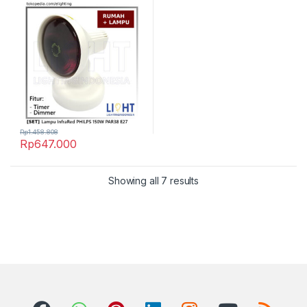
150W E27 dengan Rumah
Lampu
Rp
1.458.808
Rp
647.000
Showing all 7 results