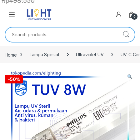
Rp
498.550
0
Search for:
Home
Lampu Spesial
Ultraviolet UV
UV-C Ger
-
50%