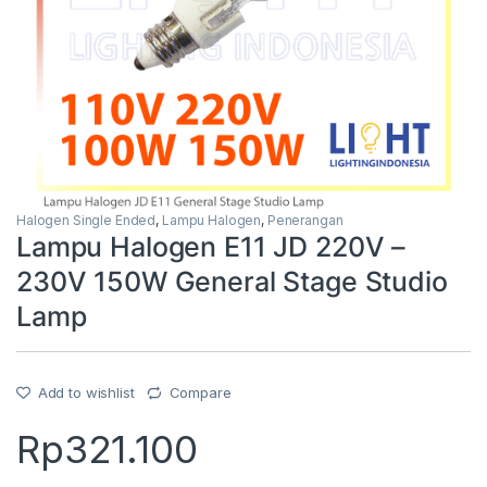
Halogen Single Ended
,
Lampu Halogen
,
Penerangan
Lampu Halogen E11 JD 220V –
230V 150W General Stage Studio
Lamp
Add to wishlist
Compare
Rp
321.100