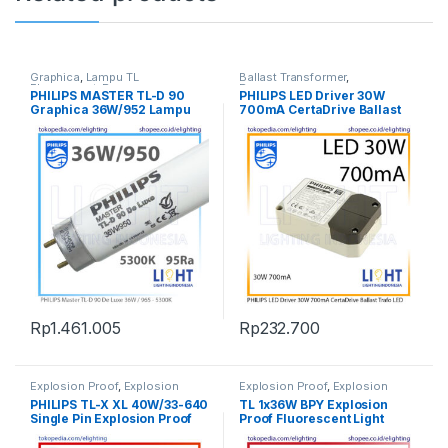
Graphica
,
Lampu TL
Ballast Transformer
,
Fluorescent
,
Penerangan
Penerangan
PHILIPS MASTER TL-D 90
PHILIPS LED Driver 30W
Graphica 36W/952 Lampu
700mA CertaDrive Ballast
Cek Warna Made in Poland
Trafo LED – 30W
Rp
1.461.005
Rp
232.700
Explosion Proof
,
Explosion
Explosion Proof
,
Explosion
Proof
,
Explosion Proof
,
Proof
,
Explosion Proof
,
PHILIPS TL-X XL 40W/33-640
TL 1x36W BPY Explosion
Fluorescent Light
,
Lampu TL
Fluorescent Light
,
Lampu TL
Single Pin Explosion Proof
Proof Fluorescent Light
Fluorescent
,
Listrik Kapal
Fluorescent
,
Listrik Kapal
Marine
,
Penerangan
Marine
,
Penerangan
Fitting Lamp EEW HRLM