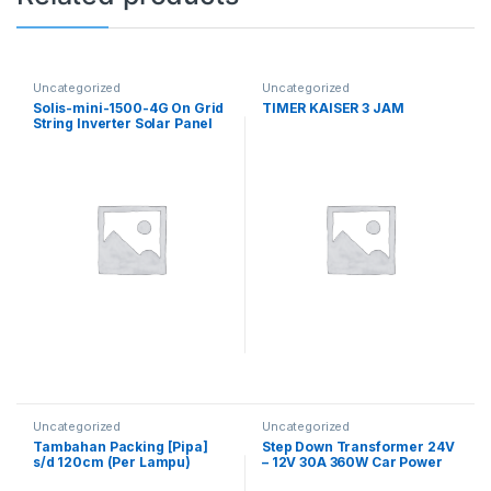
Uncategorized
Uncategorized
Solis-mini-1500-4G On Grid
TIMER KAISER 3 JAM
String Inverter Solar Panel
1P 1500W 4G + WiFi / Grid
Tie Inverter Solis Single
Phase 1.5kW
Uncategorized
Uncategorized
Tambahan Packing [Pipa]
Step Down Transformer 24V
s/d 120cm (Per Lampu)
– 12V 30A 360W Car Power
Supply DC Converter