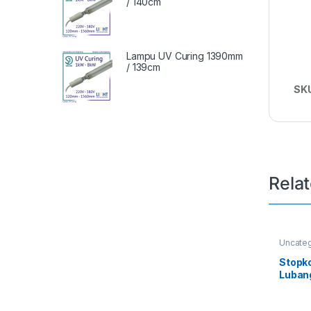
/ 140cm
Lampu UV Curing 1390mm
/ 139cm
SK
Rela
Uncate
Stopk
Luban
Gang