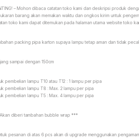
NTING! – Mohon dibaca catatan toko kami dan deskripsi produk den
ukaran barang akan memakan waktu dan ongkos kirim untuk pengemb
atan toko kami dapat ditemukan pada halaman utama website toko ka
bahan packing pipa karton supaya lampu tetap aman dan tidak pecah
jang sampai dengan 150cm
uk pembelian lampu T10 atau T12 : 1 lampu per pipa
uk pembelian lampu T8 : Max. 2 lampu per pipa
uk pembelian lampu T5 : Max. 4 lampu per pipa
 Akan diberi tambahan bubble wrap ***
ntuk pesanan di atas 6 pcs akan di upgrade menggunakan pengaman 