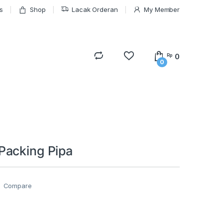
s
Shop
Lacak Orderan
My Member
0
Rp
0
acking Pipa
Compare