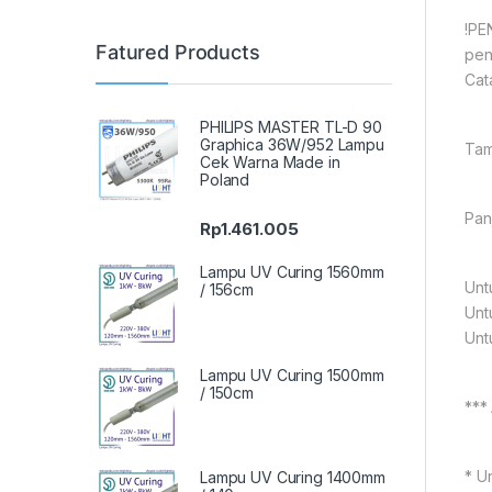
!PE
Fatured Products
pen
Cat
PHILIPS MASTER TL-D 90
Graphica 36W/952 Lampu
Tam
Cek Warna Made in
Poland
Pan
Rp
1.461.005
Lampu UV Curing 1560mm
Unt
/ 156cm
Unt
Unt
Lampu UV Curing 1500mm
/ 150cm
***
* U
Lampu UV Curing 1400mm