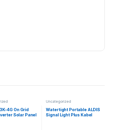
rized
Uncategorized
P3K-4G On Grid
Watertight Portable ALDIS
nverter Solar Panel
Signal Light Plus Kabel
+ WiFi / Grid Tie
Karet 5m IMPA 330264
 Solis Single