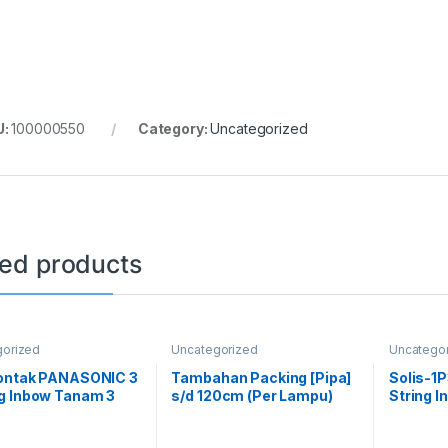
U:
100000550
Category:
Uncategorized
ted products
gorized
Uncategorized
Uncatego
ontak PANASONIC 3
Tambahan Packing [Pipa]
Solis-1
g Inbow Tanam 3
s/d 120cm (Per Lampu)
String I
1P3K 4G 
Inverter