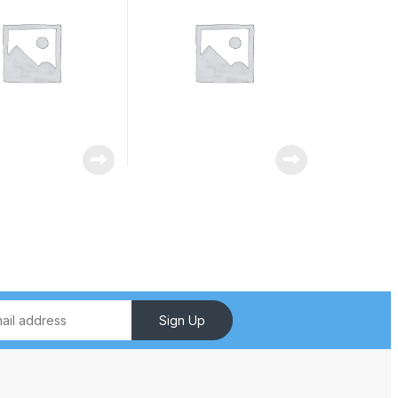
3kW
Sign Up