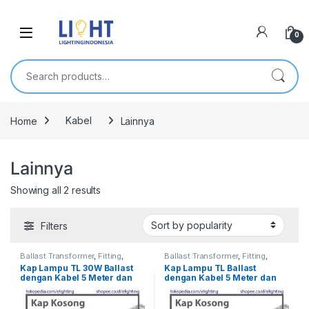
0
Search for:
Home
Kabel
Lainnya
Lainnya
Showing all 2 results
Filters
Ballast Transformer
,
Fitting
,
Ballast Transformer
,
Fitting
,
Kabel
,
Kap Rumah Lampu
,
Kap
Kabel
,
Kap Rumah Lampu
,
Kap
Kap Lampu TL 30W Ballast
Kap Lampu TL Ballast
TL
,
Lainnya
,
Penerangan
TL
,
Lainnya
,
Penerangan
dengan Kabel 5 Meter dan
dengan Kabel 5 Meter dan
Steker Lampu ON/OFF
Steker Lampu ON/OFF
Kosongan
Kosongan