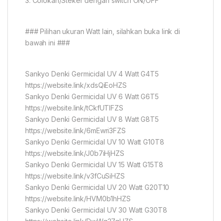
3. Colokan/Steker dengan switch ON/OFF
### Pilihan ukuran Watt lain, silahkan buka link di
bawah ini ###
Sankyo Denki Germicidal UV 4 Watt G4T5
https://website.link/xdsQiEoHZS
Sankyo Denki Germicidal UV 6 Watt G6T5
https://website.link/tCkfUTIFZS
Sankyo Denki Germicidal UV 8 Watt G8T5
https://website.link/6mEwri3FZS
Sankyo Denki Germicidal UV 10 Watt G10T8
https://website.link/J0b7iHjHZS
Sankyo Denki Germicidal UV 15 Watt G15T8
https://website.link/v3fCuSiHZS
Sankyo Denki Germicidal UV 20 Watt G20T10
https://website.link/HVM0b1hHZS
Sankyo Denki Germicidal UV 30 Watt G30T8