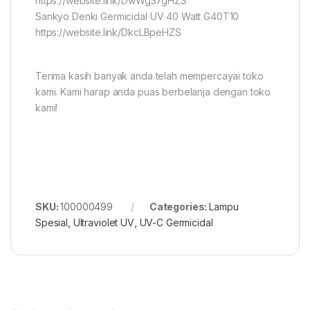
https://website.link/DwWg37gHZS
Sankyo Denki Germicidal UV 40 Watt G40T10
https://website.link/DkcLBpeHZS
Terima kasih banyak anda telah mempercayai toko
kami. Kami harap anda puas berbelanja dengan toko
kami!
SKU:
100000499
Categories:
Lampu
Spesial
,
Ultraviolet UV
,
UV-C Germicidal