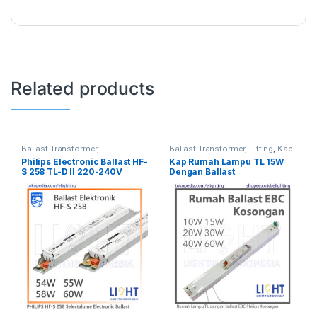
Related products
Ballast Transformer
,
Ballast Transformer
,
Fitting
,
Kap
Penerangan
Rumah Lampu
,
Kap TL
Philips Electronic Ballast HF-
Kap Rumah Lampu TL 15W
S 258 TL-D II 220-240V
Dengan Ballast
Trafo 58W 54W 55W
Elektromagnetik 110V 1x18W