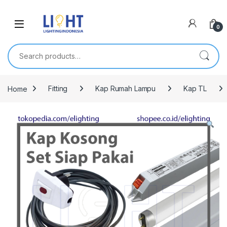
0
Search for:
Home
Fitting
Kap Rumah Lampu
Kap TL