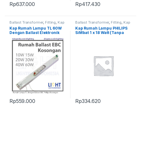
Rp
637.000
Rp
417.430
Ballast Transformer
,
Fitting
,
Kap
Ballast Transformer
,
Fitting
,
Kap
Rumah Lampu
,
Kap TL
Rumah Lampu
,
Kap TL
Kap Rumah Lampu TL 60W
Kap Rumah Lampu PHILIPS
Dengan Ballast Elektronik
SiMbat 1 x 18 Watt (Tanpa
PHILIPS EBC 58W
Lampu)
Rp
559.000
Rp
334.620