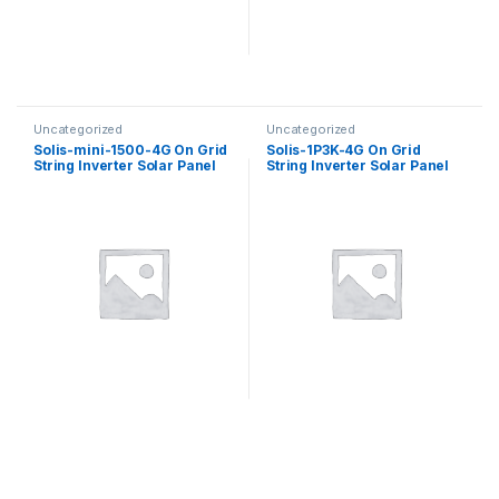
Uncategorized
Uncategorized
Solis-mini-1500-4G On Grid
Solis-1P3K-4G On Grid
String Inverter Solar Panel
String Inverter Solar Panel
1P 1500W 4G + WiFi / Grid
1P3K 4G + WiFi / Grid Tie
Tie Inverter Solis Single
Inverter Solis Single Phase
Phase 1.5kW
3kW